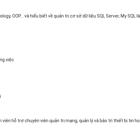
ology, OOP… và hiểu biết về quản trị cơ sở dữ liệu SQL Server, My SQL là
công việc.
i
iên hỗ trợ chuyên viên quản trị mạng, quản lý và bảo trì thiết bị tin h