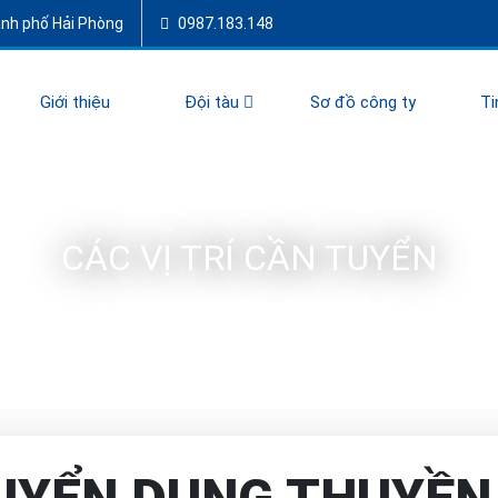
ành phố Hải Phòng
0987.183.148
Giới thiệu
Đội tàu
Sơ đồ công ty
Ti
CÁC VỊ TRÍ CẦN TUYỂN
Trang chủ
Các vị trí cần tuyển