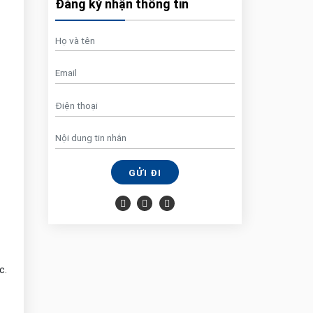
Đăng ký nhận thông tin
GỬI ĐI
ọc.