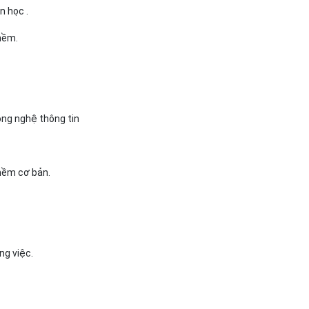
 tin học .
n mềm.
Công nghệ thông tin
hần mềm cơ bản.
công việc.